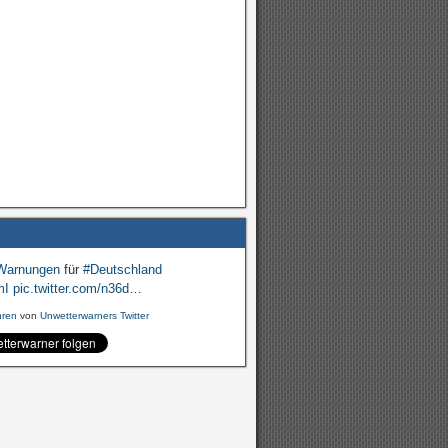
Warnungen
für
#Deutschland
mI
pic.twitter.com/n36d…
hren
von
Unwetterwarners Twitter