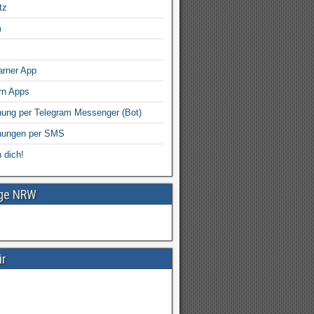
tz
m
arner App
rn Apps
ung per Telegram Messenger (Bot)
nungen per SMS
 dich!
age NRW
ir