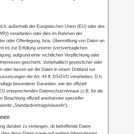
 (d.h. außerhalb der Europäischen Union (EU) oder des
R)) verarbeiten oder dies im Rahmen der
er oder Offenlegung, bzw. Übermittlung von Daten an
enn es zur Erfüllung unserer (vor)vertraglichen
ligung, aufgrund einer rechtlichen Verpflichtung oder
Interessen geschieht. Vorbehaltlich gesetzlicher oder
en oder lassen wir die Daten in einem Drittland nur
ussetzungen der Art. 44 ff. DSGVO verarbeiten. D.h.
ndlage besonderer Garantien, wie der offiziell
 EU entsprechenden Datenschutzniveaus (z.B. für die
 Beachtung offiziell anerkannter spezieller
enannte „Standardvertragsklauseln“).
onen
ung darüber zu verlangen, ob betreffende Daten
 über diese Daten sowie auf weitere Informationen