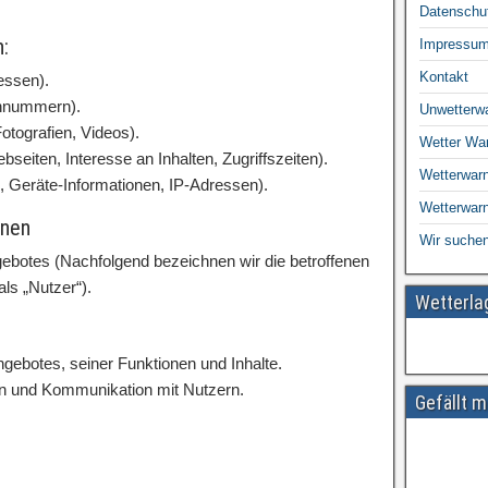
Datenschu
:
Impressu
Kontakt
essen).
fonnummern).
Unwetterw
Fotografien, Videos).
Wetter Wa
seiten, Interesse an Inhalten, Zugriffszeiten).
Wetterwarn
 Geräte-Informationen, IP-Adressen).
Wetterwar
onen
Wir suchen
ebotes (Nachfolgend bezeichnen wir die betroffenen
s „Nutzer“).
Wetterl
gebotes, seiner Funktionen und Inhalte.
n und Kommunikation mit Nutzern.
Gefällt m