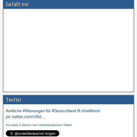
Gefällt mir
Twitter
Amtliche
#Warnungen
für
#Deutschland
ift.tt/wdhtnmI
pic.twitter.com/n36d…
Vor etwa 3 Jahren
von
Unwetterwarners Twitter