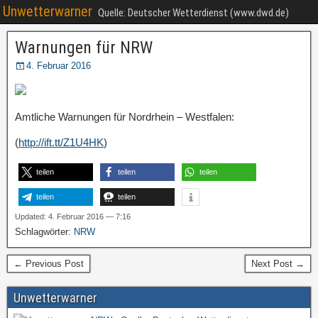
Unwetterwarner
Quelle: Deutscher Wetterdienst (www.dwd.de)
Warnungen für NRW
4. Februar 2016
Amtliche Warnungen für Nordrhein – Westfalen:
(
http://ift.tt/Z1U4HK
)
teilen
teilen
teilen
teilen
teilen
Updated: 4. Februar 2016 — 7:16
Schlagwörter:
NRW
← Previous Post
Next Post →
Unwetterwarner