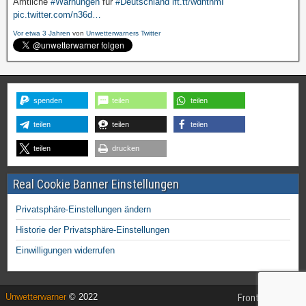
pic.twitter.com/n36d…
Vor etwa 3 Jahren
von
Unwetterwarners Twitter
spenden
teilen
teilen
teilen
teilen
teilen
teilen
drucken
Real Cookie Banner Einstellungen
Privatsphäre-Einstellungen ändern
Historie der Privatsphäre-Einstellungen
Einwilligungen widerrufen
Unwetterwarner
© 2022
Frontier Theme