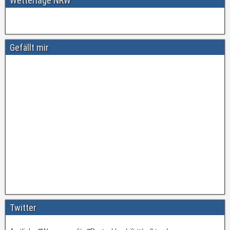
Wetterlage NRW
Gefällt mir
Amtliche
#Warnungen
für
#Deutschland
ift.tt/wdhtnmI
pic.twitter.com/cmFX…
Twitter
Vor etwa 3 Jahren
von
Unwetterwarners Twitter
Amtliche
#Warnungen
für
#Deutschland
ift.tt/wdhtnmI