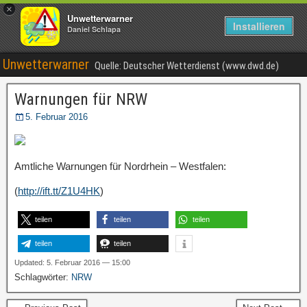
×
Unwetterwarner
Installieren
Daniel Schlapa
Unwetterwarner
Quelle: Deutscher Wetterdienst (www.dwd.de)
Warnungen für NRW
5. Februar 2016
Amtliche Warnungen für Nordrhein – Westfalen:
(
http://ift.tt/Z1U4HK
)
teilen
teilen
teilen
teilen
teilen
Updated: 5. Februar 2016 — 15:00
Schlagwörter:
NRW