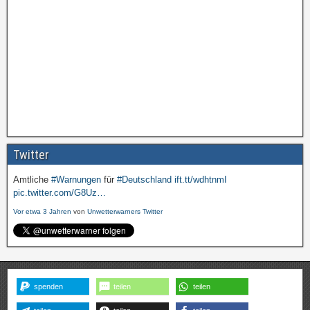
Twitter
Amtliche
#Warnungen
für
#Deutschland
ift.tt/wdhtnmI
pic.twitter.com/G8Uz…
Vor etwa 3 Jahren
von
Unwetterwarners Twitter
spenden
teilen
teilen