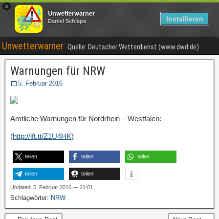
×
Unwetterwarner
Installieren
Daniel Schlapa
Unwetterwarner
Quelle: Deutscher Wetterdienst (www.dwd.de)
Warnungen für NRW
5. Februar 2016
Amtliche Warnungen für Nordrhein – Westfalen:
(
http://ift.tt/Z1U4HK
)
teilen
teilen
teilen
teilen
teilen
Updated: 5. Februar 2016 — 21:01
Schlagwörter:
NRW