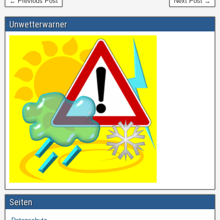
← Previous Post
Next Post →
Unwetterwarner
Seiten