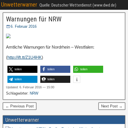
Unwetterwarner
Quelle: Deutscher Wetterdienst (www.dwd.de)
Warnungen für NRW
6. Februar 2016
Amtliche Warnungen für Nordrhein – Westfalen:
(
http://ift.tt/Z1U4HK
)
teilen
teilen
teilen
teilen
teilen
Updated: 6. Februar 2016 — 15:00
Schlagwörter:
NRW
← Previous Post
Next Post →
Unwetterwarner