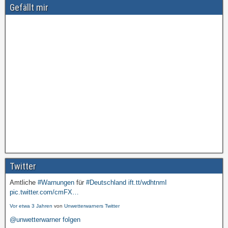
Gefällt mir
Twitter
Amtliche
#Warnungen
für
#Deutschland
ift.tt/wdhtnmI
pic.twitter.com/cmFX…
Vor etwa 3 Jahren
von
Unwetterwarners Twitter
@unwetterwarner folgen