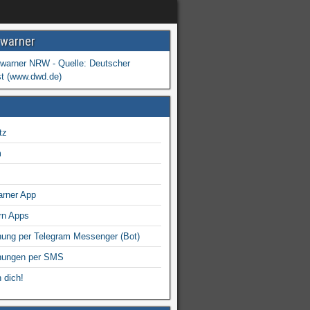
warner
tz
m
arner App
rn Apps
ung per Telegram Messenger (Bot)
nungen per SMS
 dich!