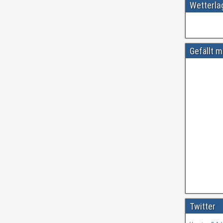
Wetterl
Gefällt m
Amtliche
#
ift.tt/wdhtn
Twitter
Vor etwa 3 Ja