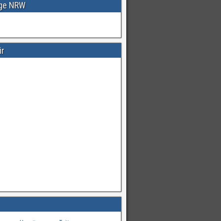
age NRW
ir
Warnungen
für
#Deutschland
mI
pic.twitter.com/cmFX…
hren
von
Unwetterwarners Twitter