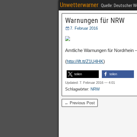
Unwetterwarner
Quelle: Deutscher 
Warnungen für NRW
7. Februar 2016
Amtliche Warnungen für Nordrhein –
(
http://ift.tt/Z1U4HK
)
teilen
teilen
Updated: 7. Februar 2016 — 4:01
Schlagwörter:
NRW
← Previous Post