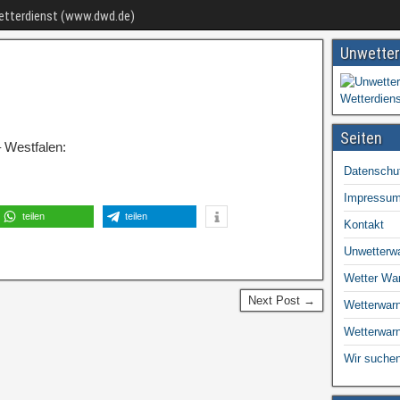
Wetterdienst (www.dwd.de)
Unwetter
Seiten
 Westfalen:
Datenschu
Impressu
teilen
teilen
Kontakt
Unwetterw
Wetter Wa
Next Post →
Wetterwarn
Wetterwar
Wir suchen