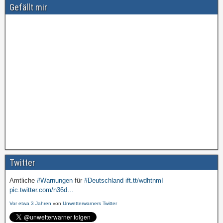
Gefällt mir
Twitter
Amtliche
#Warnungen
für
#Deutschland
ift.tt/wdhtnmI
pic.twitter.com/n36d…
Vor etwa 3 Jahren
von
Unwetterwarners Twitter