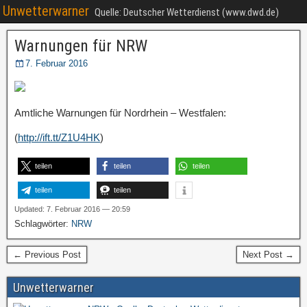
Unwetterwarner
Quelle: Deutscher Wetterdienst (www.dwd.de)
Warnungen für NRW
7. Februar 2016
Amtliche Warnungen für Nordrhein – Westfalen:
(
http://ift.tt/Z1U4HK
)
teilen
teilen
teilen
teilen
teilen
Updated: 7. Februar 2016 — 20:59
Schlagwörter:
NRW
← Previous Post
Next Post →
Unwetterwarner