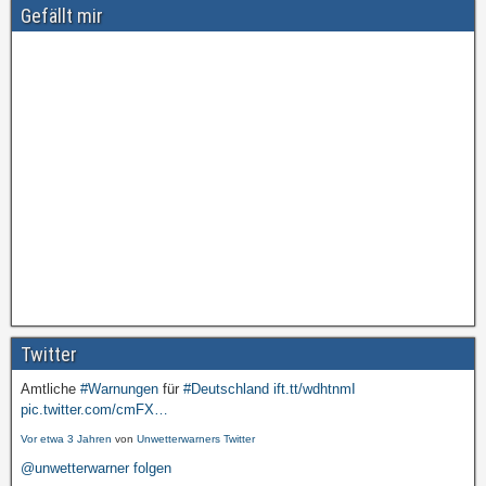
Gefällt mir
Twitter
Amtliche
#Warnungen
für
#Deutschland
ift.tt/wdhtnmI
pic.twitter.com/cmFX…
Vor etwa 3 Jahren
von
Unwetterwarners Twitter
@unwetterwarner folgen