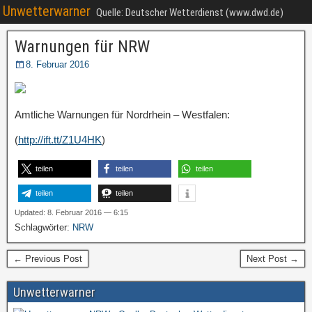
Unwetterwarner
Quelle: Deutscher Wetterdienst (www.dwd.de)
Warnungen für NRW
8. Februar 2016
Amtliche Warnungen für Nordrhein – Westfalen:
(
http://ift.tt/Z1U4HK
)
teilen
teilen
teilen
teilen
teilen
Updated: 8. Februar 2016 — 6:15
Schlagwörter:
NRW
← Previous Post
Next Post →
Unwetterwarner