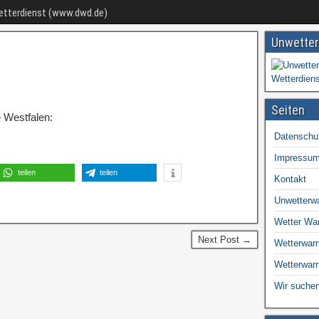
Wetterdienst (www.dwd.de)
Unwetter
Seiten
 Westfalen:
Datenschu
Impressu
teilen
teilen
Kontakt
Unwetterw
Wetter Wa
Next Post →
Wetterwarn
Wetterwar
Wir suchen