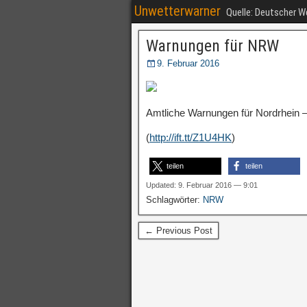
Unwetterwarner
Quelle: Deutscher 
Warnungen für NRW
9. Februar 2016
Amtliche Warnungen für Nordrhein –
(
http://ift.tt/Z1U4HK
)
teilen
teilen
Updated: 9. Februar 2016 — 9:01
Schlagwörter:
NRW
← Previous Post