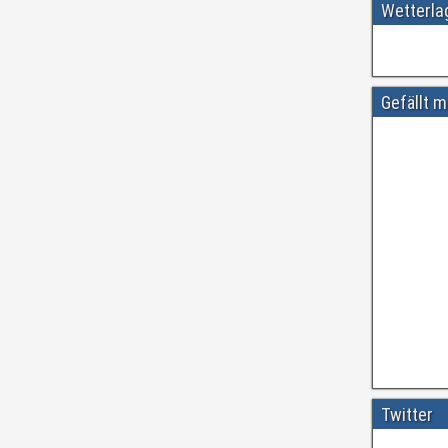
Wetterl
Gefällt m
Amtliche
#
ift.tt/wdhtn
Twitter
Vor etwa 3 Ja