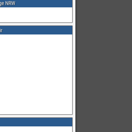
age NRW
ir
Warnungen
für
#Deutschland
mI
pic.twitter.com/cmFX…
hren
von
Unwetterwarners Twitter