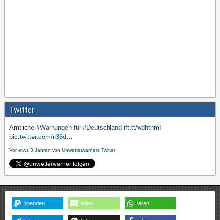
Twitter
Amtliche
#Warnungen
für
#Deutschland
ift.tt/wdhtnmI
pic.twitter.com/n36d…
Vor etwa 3 Jahren
von
Unwetterwarners Twitter
spenden
teilen
teilen