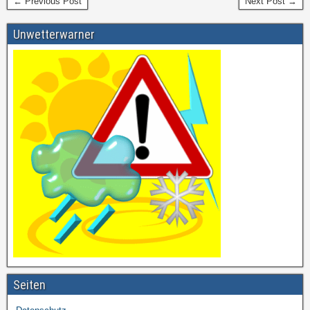
← Previous Post
Next Post →
Unwetterwarner
Seiten