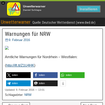
×
Unwetterwarner
Installieren
Daniel Schlapa
Unwetterwarner
Quelle: Deutscher Wetterdienst (www.dwd.de)
Warnungen für NRW
9. Februar 2016
Amtliche Warnungen für Nordrhein – Westfalen:
(
http://ift.tt/Z1U4HK
)
teilen
teilen
teilen
teilen
teilen
Updated: 9. Februar 2016 — 13:01
Schlagwörter:
NRW