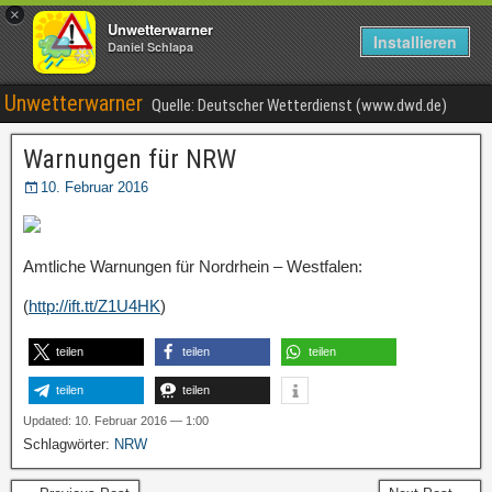
×
Unwetterwarner
Installieren
Daniel Schlapa
Unwetterwarner
Quelle: Deutscher Wetterdienst (www.dwd.de)
Warnungen für NRW
10. Februar 2016
Amtliche Warnungen für Nordrhein – Westfalen:
(
http://ift.tt/Z1U4HK
)
teilen
teilen
teilen
teilen
teilen
Updated: 10. Februar 2016 — 1:00
Schlagwörter:
NRW