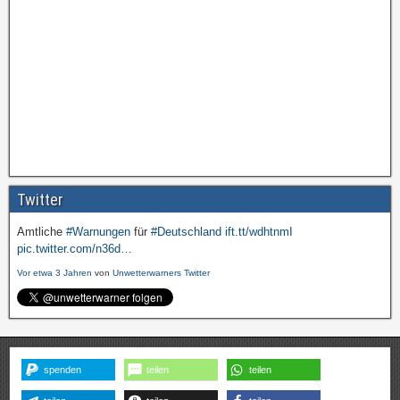
Twitter
Amtliche
#Warnungen
für
#Deutschland
ift.tt/wdhtnmI
pic.twitter.com/n36d…
Vor etwa 3 Jahren
von
Unwetterwarners Twitter
spenden
teilen
teilen