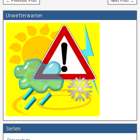
← Previous Post
Next Post →
Unwetterwarner
Seiten