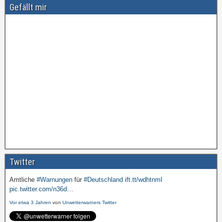
Gefällt mir
Twitter
Amtliche
#Warnungen
für
#Deutschland
ift.tt/wdhtnmI
pic.twitter.com/n36d…
Vor etwa 3 Jahren
von
Unwetterwarners Twitter