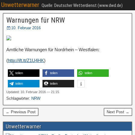
Unwetterwarner
Quelle: Deutscher Wetterdienst (www.dwd.de)
Warnungen für NRW
10. Februar 2016
Amtliche Warnungen für Nordrhein – Westfalen:
(
http://ift.tt/Z1U4HK
)
teilen
teilen
teilen
teilen
teilen
Updated: 10. Februar 2016 — 21:15
Schlagwörter:
NRW
← Previous Post
Next Post →
Unwetterwarner