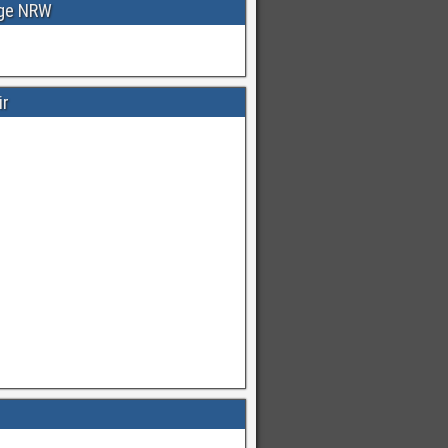
age NRW
ir
Warnungen
für
#Deutschland
mI
pic.twitter.com/cmFX…
hren
von
Unwetterwarners Twitter