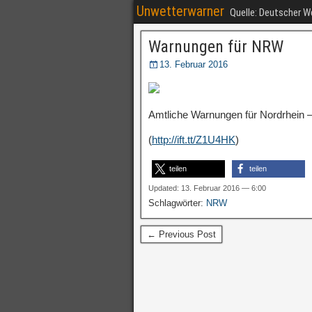
Unwetterwarner
Quelle: Deutscher 
Warnungen für NRW
13. Februar 2016
Amtliche Warnungen für Nordrhein –
(
http://ift.tt/Z1U4HK
)
teilen
teilen
Updated: 13. Februar 2016 — 6:00
Schlagwörter:
NRW
← Previous Post