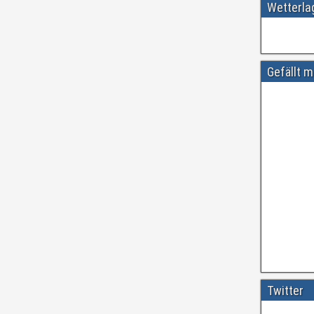
Wetterl
Gefällt m
Amtliche
#
ift.tt/wdhtn
Twitter
Vor etwa 3 Ja