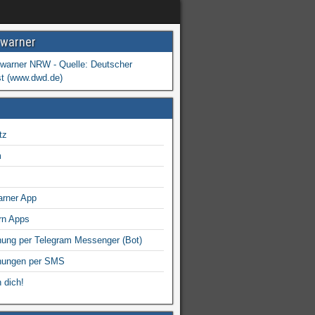
warner
tz
m
arner App
rn Apps
ung per Telegram Messenger (Bot)
nungen per SMS
 dich!