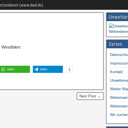
Wetterdienst (www.dwd.de)
Unwetter
Seiten
 Westfalen:
Datenschu
Impressu
teilen
teilen
Kontakt
Unwetterw
Wetter Wa
Next Post →
Wetterwarn
Wetterwar
Wir suchen