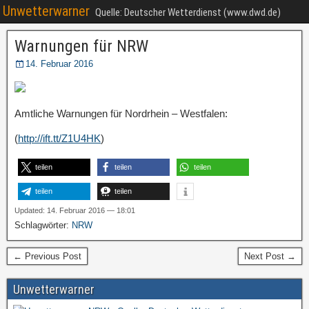
Unwetterwarner
Quelle: Deutscher Wetterdienst (www.dwd.de)
Warnungen für NRW
14. Februar 2016
Amtliche Warnungen für Nordrhein – Westfalen:
(
http://ift.tt/Z1U4HK
)
teilen
teilen
teilen
teilen
teilen
Updated: 14. Februar 2016 — 18:01
Schlagwörter:
NRW
← Previous Post
Next Post →
Unwetterwarner