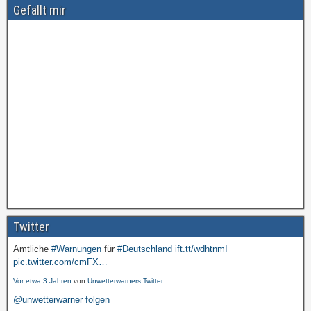
Gefällt mir
Twitter
Amtliche
#Warnungen
für
#Deutschland
ift.tt/wdhtnmI
pic.twitter.com/cmFX…
Vor etwa 3 Jahren
von
Unwetterwarners Twitter
@unwetterwarner folgen