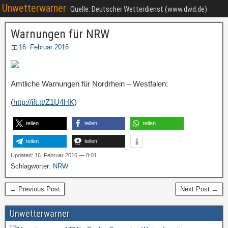
Unwetterwarner
Quelle: Deutscher Wetterdienst (www.dwd.de)
Warnungen für NRW
16. Februar 2016
Amtliche Warnungen für Nordrhein – Westfalen:
(
http://ift.tt/Z1U4HK
)
teilen
teilen
teilen
teilen
teilen
Updated: 16. Februar 2016 — 8:01
Schlagwörter:
NRW
← Previous Post
Next Post →
Unwetterwarner