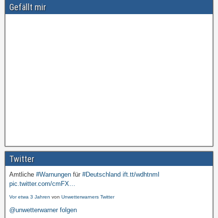
Gefällt mir
Twitter
Amtliche
#Warnungen
für
#Deutschland
ift.tt/wdhtnmI
pic.twitter.com/cmFX…
Vor etwa 3 Jahren
von
Unwetterwarners Twitter
@unwetterwarner folgen