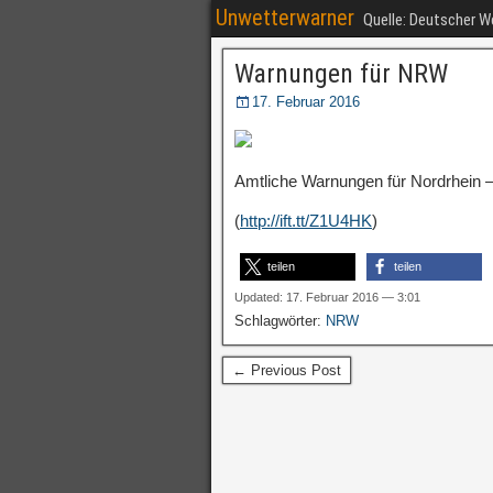
Unwetterwarner
Quelle: Deutscher 
Warnungen für NRW
17. Februar 2016
Amtliche Warnungen für Nordrhein –
(
http://ift.tt/Z1U4HK
)
teilen
teilen
Updated: 17. Februar 2016 — 3:01
Schlagwörter:
NRW
← Previous Post