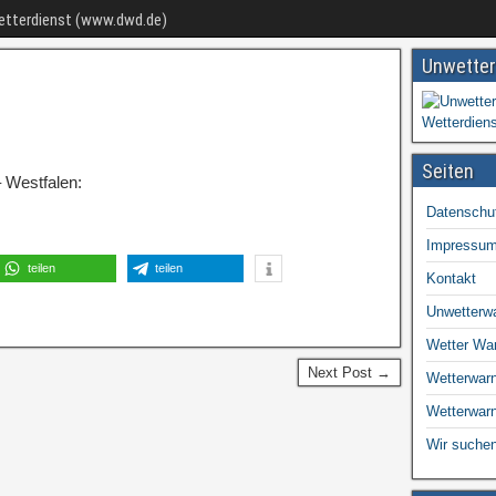
Wetterdienst (www.dwd.de)
Unwetter
Seiten
 Westfalen:
Datenschu
Impressu
teilen
teilen
Kontakt
Unwetterw
Wetter Wa
Next Post →
Wetterwarn
Wetterwar
Wir suchen