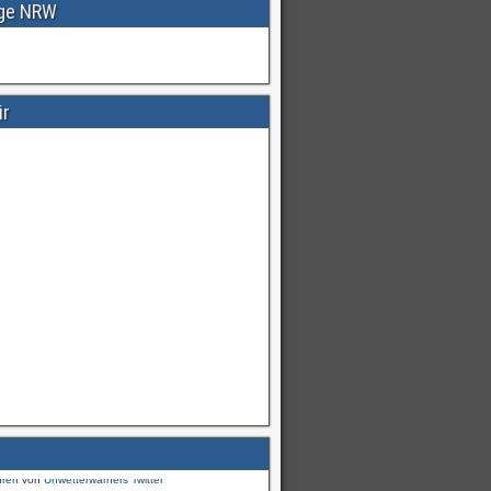
age NRW
ir
Warnungen
für
#Deutschland
mI
pic.twitter.com/cmFX…
hren
von
Unwetterwarners Twitter