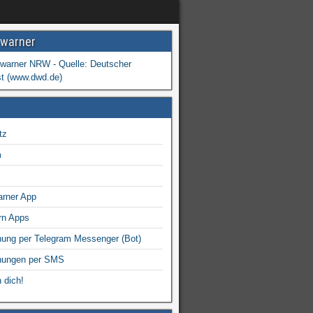
warner
tz
m
arner App
rn Apps
ung per Telegram Messenger (Bot)
nungen per SMS
 dich!