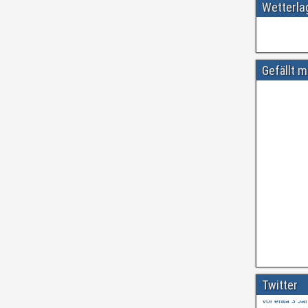
Wetterl
Gefällt m
Amtliche
#
ift.tt/wdhtn
Twitter
Vor etwa 3 Ja