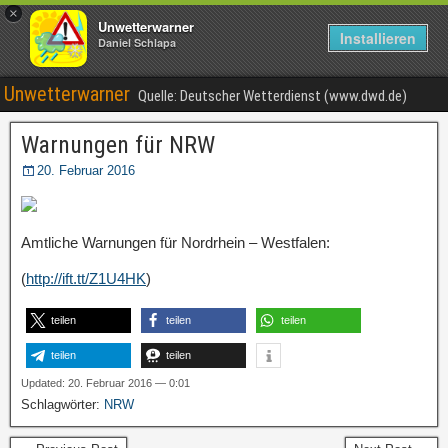
×
Unwetterwarner
Installieren
Daniel Schlapa
Unwetterwarner
Quelle: Deutscher Wetterdienst (www.dwd.de)
Warnungen für NRW
20. Februar 2016
Amtliche Warnungen für Nordrhein – Westfalen:
(
http://ift.tt/Z1U4HK
)
teilen
teilen
teilen
teilen
teilen
Updated: 20. Februar 2016 — 0:01
Schlagwörter:
NRW