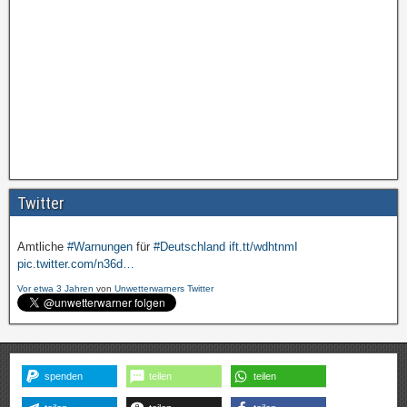
Amtliche
#Warnungen
für
#Deutschland
ift.tt/wdhtnmI
pic.twitter.com/cmFX…
Twitter
Vor etwa 3 Jahren
von
Unwetterwarners Twitter
Amtliche
#Warnungen
für
#Deutschland
ift.tt/wdhtnmI
pic.twitter.com/n36d…
Vor etwa 3 Jahren
von
Unwetterwarners Twitter
spenden
teilen
teilen