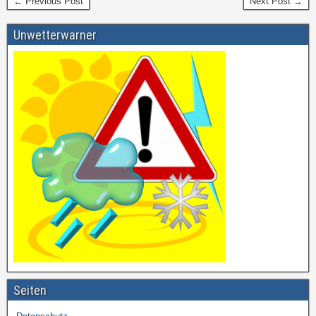
← Previous Post
Next Post →
Unwetterwarner
Seiten