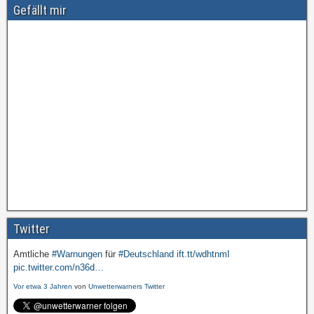
Gefällt mir
Twitter
Amtliche
#Warnungen
für
#Deutschland
ift.tt/wdhtnmI
pic.twitter.com/n36d…
Vor etwa 3 Jahren
von
Unwetterwarners Twitter