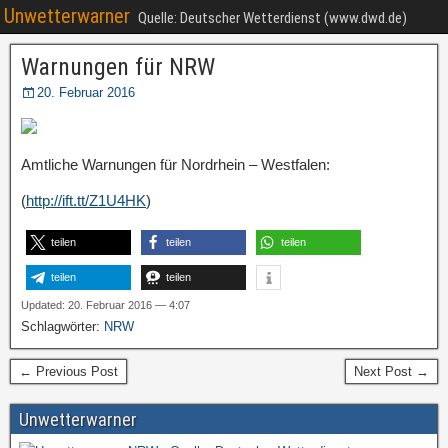
Unwetterwarner
Quelle: Deutscher Wetterdienst (www.dwd.de)
Warnungen für NRW
20. Februar 2016
Amtliche Warnungen für Nordrhein – Westfalen:
(
http://ift.tt/Z1U4HK
)
teilen
teilen
teilen
teilen
teilen
Updated: 20. Februar 2016 — 4:07
Schlagwörter:
NRW
← Previous Post
Next Post →
Unwetterwarner