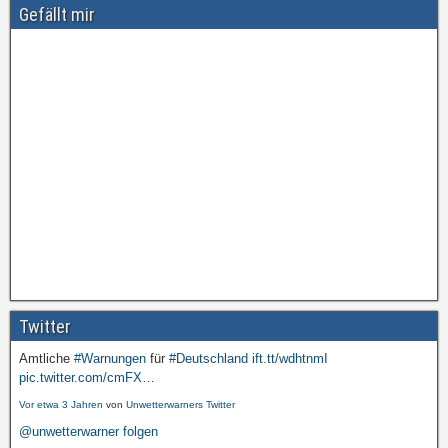
Gefällt mir
Twitter
Amtliche
#Warnungen
für
#Deutschland
ift.tt/wdhtnmI
pic.twitter.com/cmFX…
Vor etwa 3 Jahren
von
Unwetterwarners Twitter
@unwetterwarner folgen