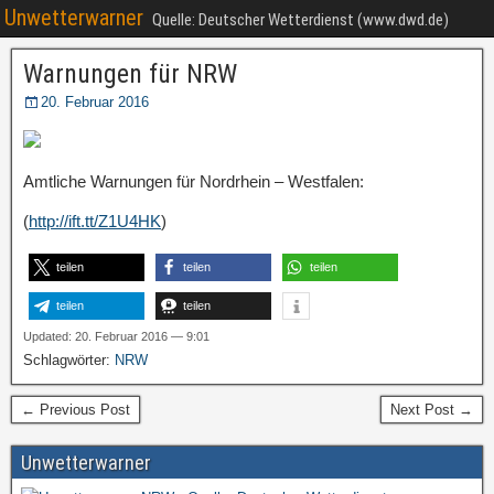
Unwetterwarner
Quelle: Deutscher Wetterdienst (www.dwd.de)
Warnungen für NRW
20. Februar 2016
Amtliche Warnungen für Nordrhein – Westfalen:
(
http://ift.tt/Z1U4HK
)
teilen
teilen
teilen
teilen
teilen
Updated: 20. Februar 2016 — 9:01
Schlagwörter:
NRW
← Previous Post
Next Post →
Unwetterwarner