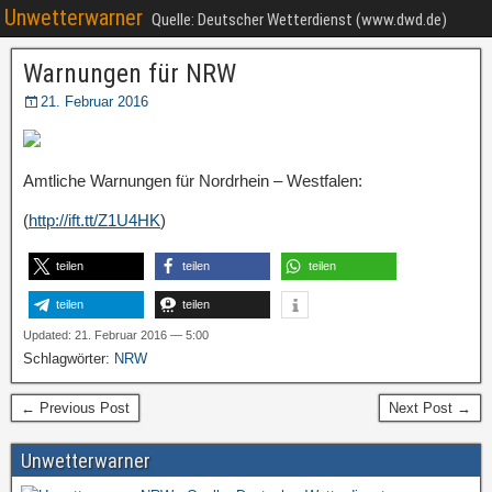
Unwetterwarner
Quelle: Deutscher Wetterdienst (www.dwd.de)
Warnungen für NRW
21. Februar 2016
Amtliche Warnungen für Nordrhein – Westfalen:
(
http://ift.tt/Z1U4HK
)
teilen
teilen
teilen
teilen
teilen
Updated: 21. Februar 2016 — 5:00
Schlagwörter:
NRW
← Previous Post
Next Post →
Unwetterwarner