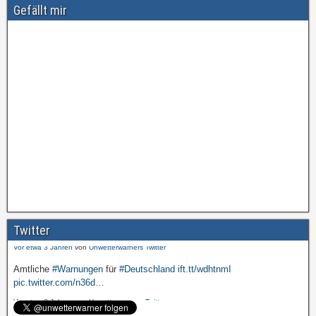
Gefällt mir
Amtliche
#Warnungen
für
#Deutschland
ift.tt/wdhtnmI
pic.twitter.com/cmFX…
Twitter
Vor etwa 3 Jahren
von
Unwetterwarners Twitter
Amtliche
#Warnungen
für
#Deutschland
ift.tt/wdhtnmI
pic.twitter.com/n36d…
Vor etwa 3 Jahren
von
Unwetterwarners Twitter