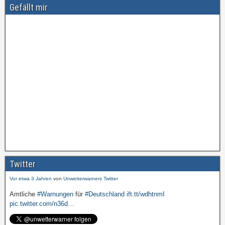
Gefällt mir
Amtliche
#Warnungen
für
#Deutschland
ift.tt/wdhtnmI
pic.twitter.com/cmFX…
Twitter
Vor etwa 3 Jahren
von
Unwetterwarners Twitter
Amtliche
#Warnungen
für
#Deutschland
ift.tt/wdhtnmI
pic.twitter.com/n36d…
Vor etwa 3 Jahren
von
Unwetterwarners Twitter