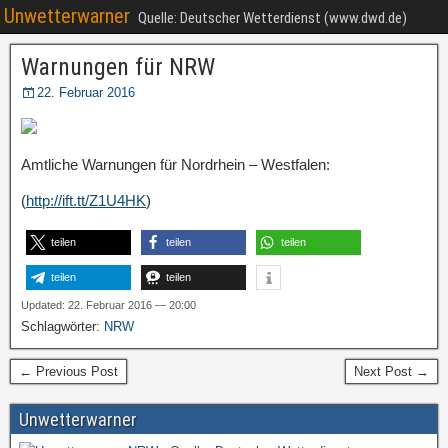
Unwetterwarner
Quelle: Deutscher Wetterdienst (www.dwd.de)
Warnungen für NRW
22. Februar 2016
Amtliche Warnungen für Nordrhein – Westfalen:
(
http://ift.tt/Z1U4HK
)
teilen
teilen
teilen
teilen
teilen
Updated: 22. Februar 2016 — 20:00
Schlagwörter:
NRW
← Previous Post
Next Post →
Unwetterwarner