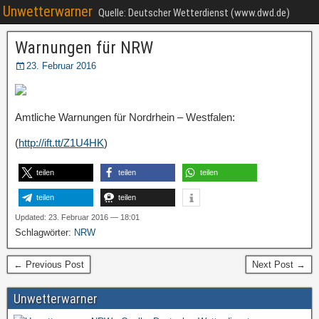
Unwetterwarner
Quelle: Deutscher Wetterdienst (www.dwd.de)
Warnungen für NRW
23. Februar 2016
Amtliche Warnungen für Nordrhein – Westfalen:
(
http://ift.tt/Z1U4HK
)
teilen
teilen
teilen
teilen
teilen
Updated: 23. Februar 2016 — 18:01
Schlagwörter:
NRW
← Previous Post
Next Post →
Unwetterwarner