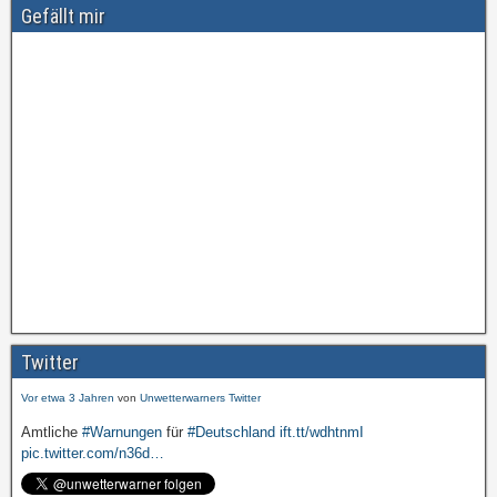
Gefällt mir
Amtliche
#Warnungen
für
#Deutschland
ift.tt/wdhtnmI
pic.twitter.com/cmFX…
Twitter
Vor etwa 3 Jahren
von
Unwetterwarners Twitter
Amtliche
#Warnungen
für
#Deutschland
ift.tt/wdhtnmI
pic.twitter.com/n36d…
Vor etwa 3 Jahren
von
Unwetterwarners Twitter