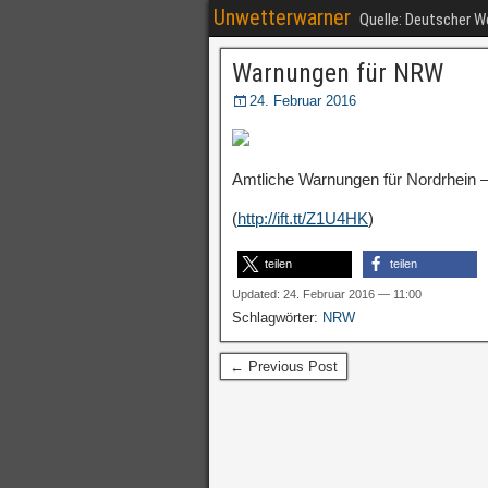
Unwetterwarner
Quelle: Deutscher 
Warnungen für NRW
24. Februar 2016
Amtliche Warnungen für Nordrhein –
(
http://ift.tt/Z1U4HK
)
teilen
teilen
Updated: 24. Februar 2016 — 11:00
Schlagwörter:
NRW
← Previous Post