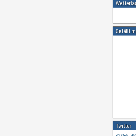
Wetterl
Gefällt m
Amtliche
#
ift.tt/wdhtn
Twitter
Vor etwa 3 Ja