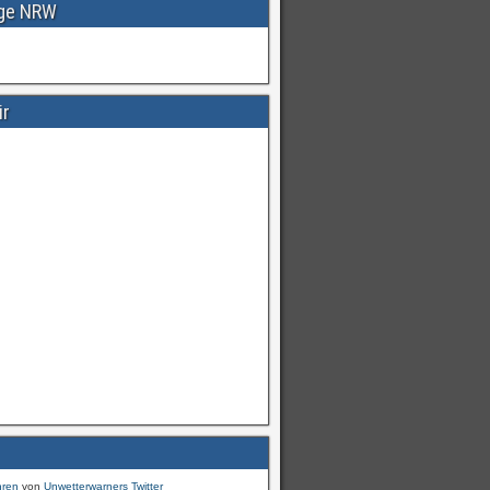
age NRW
ir
Warnungen
für
#Deutschland
mI
pic.twitter.com/cmFX…
hren
von
Unwetterwarners Twitter