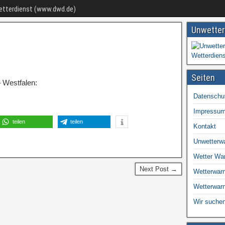
Wetterdienst (www.dwd.de)
Unwetter
Seiten
 Westfalen:
Datenschu
Impressu
teilen
teilen
Kontakt
Unwetterw
Wetter Wa
Next Post →
Wetterwarn
Wetterwar
Wir suchen