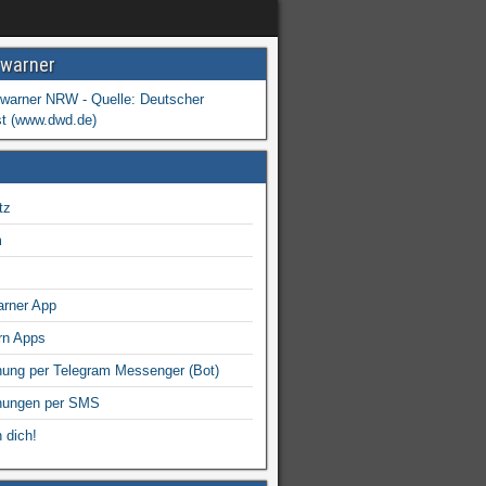
warner
tz
m
arner App
rn Apps
ung per Telegram Messenger (Bot)
nungen per SMS
 dich!