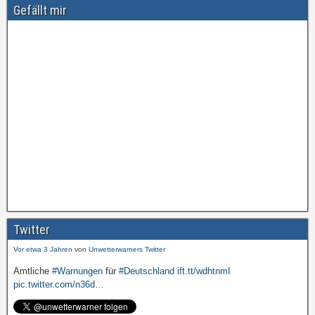
Gefällt mir
Amtliche
#Warnungen
für
#Deutschland
ift.tt/wdhtnmI
pic.twitter.com/cmFX…
Twitter
Vor etwa 3 Jahren
von
Unwetterwarners Twitter
Amtliche
#Warnungen
für
#Deutschland
ift.tt/wdhtnmI
pic.twitter.com/n36d…
Vor etwa 3 Jahren
von
Unwetterwarners Twitter