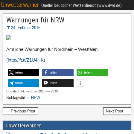
Unwetterwarner
Quelle: Deutscher Wetterdienst (www.dwd.de)
Warnungen für NRW
24. Februar 2016
Amtliche Warnungen für Nordrhein – Westfalen:
(
http://ift.tt/Z1U4HK
)
teilen
teilen
teilen
teilen
teilen
Updated: 24. Februar 2016 — 23:01
Schlagwörter:
NRW
← Previous Post
Next Post →
Unwetterwarner