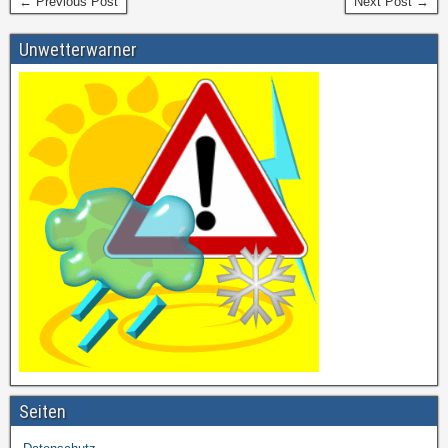
← Previous Post
Next Post →
Unwetterwarner
Seiten