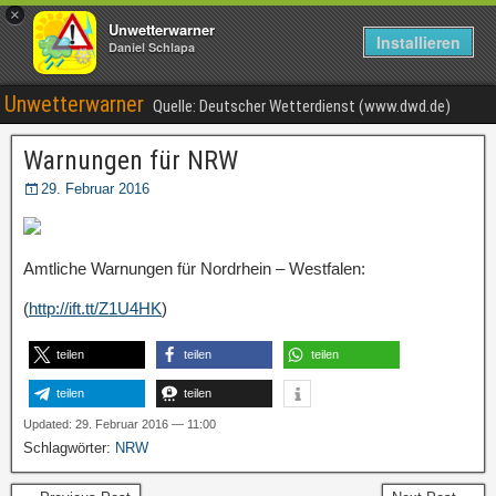
×
Unwetterwarner
Installieren
Daniel Schlapa
Unwetterwarner
Quelle: Deutscher Wetterdienst (www.dwd.de)
Warnungen für NRW
29. Februar 2016
Amtliche Warnungen für Nordrhein – Westfalen:
(
http://ift.tt/Z1U4HK
)
teilen
teilen
teilen
teilen
teilen
Updated: 29. Februar 2016 — 11:00
Schlagwörter:
NRW