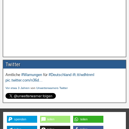
Twitter
Amtliche
#Warnungen
für
#Deutschland
ift.tt/wdhtnmI
pic.twitter.com/n36d…
Vor etwa 3 Jahren
von
Unwetterwarners Twitter
spenden
teilen
teilen