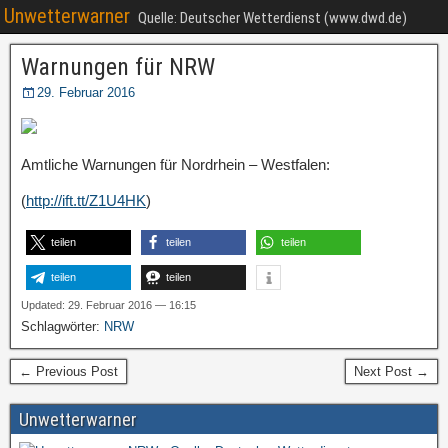
Unwetterwarner
Quelle: Deutscher Wetterdienst (www.dwd.de)
Warnungen für NRW
29. Februar 2016
Amtliche Warnungen für Nordrhein – Westfalen:
(
http://ift.tt/Z1U4HK
)
teilen
teilen
teilen
teilen
teilen
Updated: 29. Februar 2016 — 16:15
Schlagwörter:
NRW
← Previous Post
Next Post →
Unwetterwarner