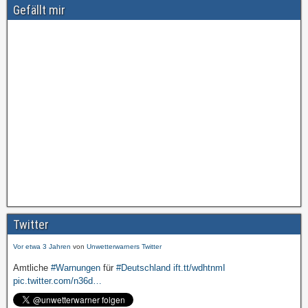
Gefällt mir
Amtliche
#Warnungen
für
#Deutschland
ift.tt/wdhtnmI
pic.twitter.com/cmFX…
Twitter
Vor etwa 3 Jahren
von
Unwetterwarners Twitter
Amtliche
#Warnungen
für
#Deutschland
ift.tt/wdhtnmI
pic.twitter.com/n36d…
Vor etwa 3 Jahren
von
Unwetterwarners Twitter