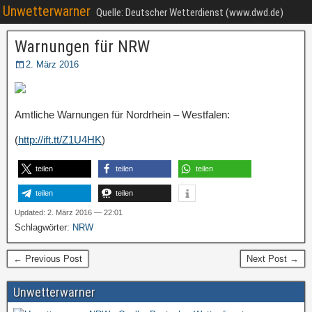
Unwetterwarner
Quelle: Deutscher Wetterdienst (www.dwd.de)
Warnungen für NRW
2. März 2016
Amtliche Warnungen für Nordrhein – Westfalen:
(
http://ift.tt/Z1U4HK
)
teilen
teilen
teilen
teilen
teilen
Updated: 2. März 2016 — 22:01
Schlagwörter:
NRW
← Previous Post
Next Post →
Unwetterwarner