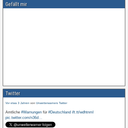
Gefällt mir
Amtliche
#Warnungen
für
#Deutschland
ift.tt/wdhtnmI
pic.twitter.com/cmFX…
Twitter
Vor etwa 3 Jahren
von
Unwetterwarners Twitter
Amtliche
#Warnungen
für
#Deutschland
ift.tt/wdhtnmI
pic.twitter.com/n36d…
Vor etwa 3 Jahren
von
Unwetterwarners Twitter