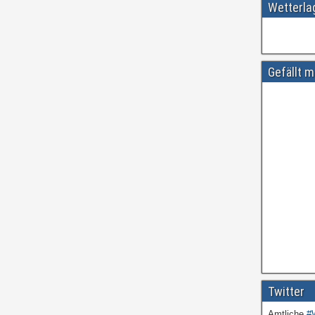
Wetterl
Gefällt m
Twitter
Amtliche
#