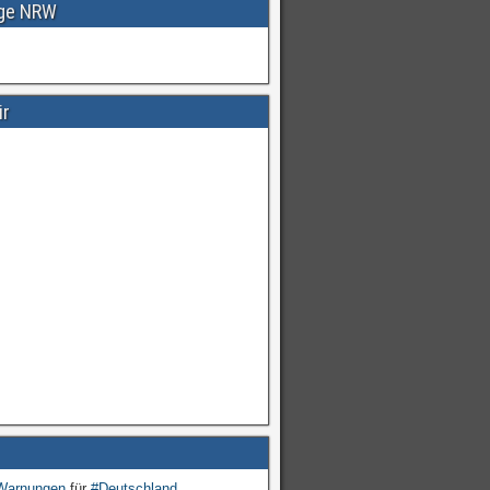
age NRW
ir
Warnungen
für
#Deutschland