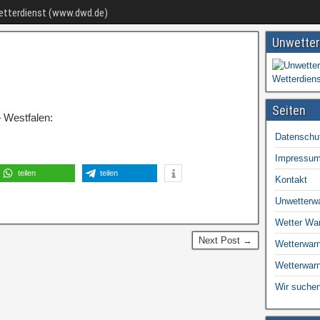
Wetterdienst (www.dwd.de)
Unwetter
Seiten
 Westfalen:
Datenschu
Impressu
teilen
teilen
Kontakt
Unwetterw
Wetter Wa
Next Post →
Wetterwarn
Wetterwar
Wir suchen