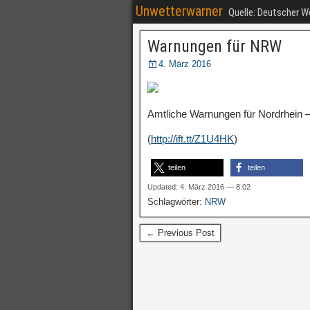
Unwetterwarner
Quelle: Deutscher 
Warnungen für NRW
4. März 2016
Amtliche Warnungen für Nordrhein –
(
http://ift.tt/Z1U4HK
)
teilen
teilen
Updated: 4. März 2016 — 8:02
Schlagwörter:
NRW
← Previous Post