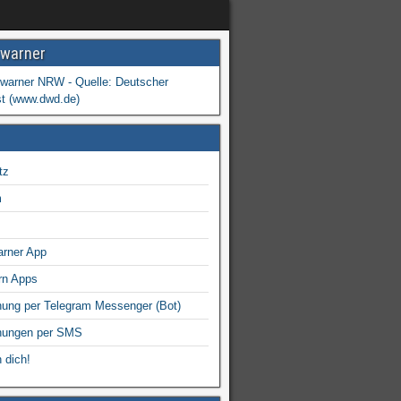
warner
tz
m
arner App
rn Apps
ung per Telegram Messenger (Bot)
nungen per SMS
 dich!