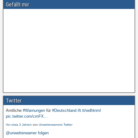
Gefällt mir
Twitter
Amtliche
#Warnungen
für
#Deutschland
ift.tt/wdhtnmI
pic.twitter.com/cmFX…
Vor etwa 3 Jahren
von
Unwetterwarners Twitter
@unwetterwarner folgen