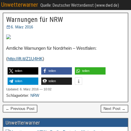
Unwetterwarner
Quelle: Deutscher Wetterdienst (www.dwd.de)
Warnungen für NRW
6. März 2016
Amtliche Warnungen für Nordrhein – Westfalen:
(
http://ift.tt/Z1U4HK
)
teilen
teilen
teilen
teilen
teilen
Updated: 6. März 2016 — 10:02
Schlagwörter:
NRW
← Previous Post
Next Post →
Unwetterwarner