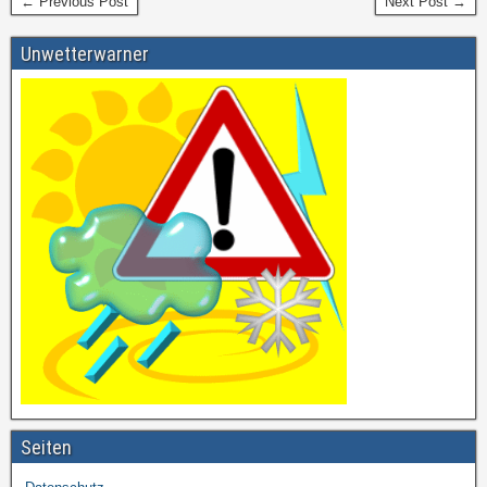
← Previous Post
Next Post →
Unwetterwarner
Seiten