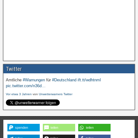
Twitter
Amtliche
#Warnungen
für
#Deutschland
ift.tt/wdhtnmI
pic.twitter.com/n36d…
Vor etwa 3 Jahren
von
Unwetterwarners Twitter
spenden
teilen
teilen