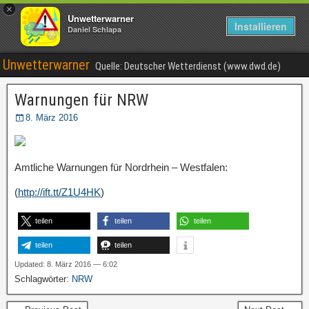
×
Unwetterwarner
Installieren
Daniel Schlapa
Unwetterwarner
Quelle: Deutscher Wetterdienst (www.dwd.de)
Warnungen für NRW
8. März 2016
Amtliche Warnungen für Nordrhein – Westfalen:
(
http://ift.tt/Z1U4HK
)
teilen
teilen
teilen
teilen
teilen
Updated: 8. März 2016 — 6:02
Schlagwörter:
NRW