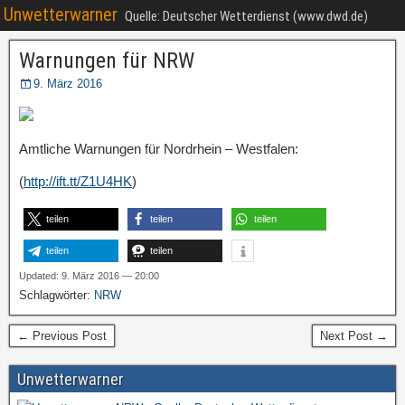
Unwetterwarner
Quelle: Deutscher Wetterdienst (www.dwd.de)
Warnungen für NRW
9. März 2016
Amtliche Warnungen für Nordrhein – Westfalen:
(
http://ift.tt/Z1U4HK
)
teilen
teilen
teilen
teilen
teilen
Updated: 9. März 2016 — 20:00
Schlagwörter:
NRW
← Previous Post
Next Post →
Unwetterwarner