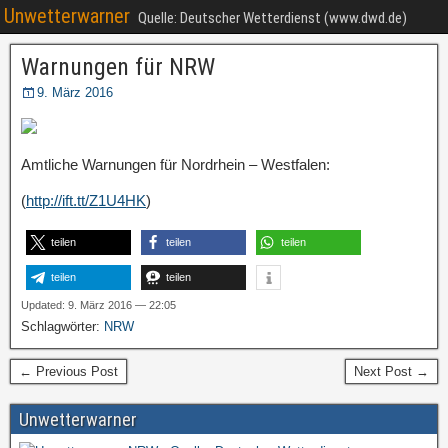
Unwetterwarner
Quelle: Deutscher Wetterdienst (www.dwd.de)
Warnungen für NRW
9. März 2016
Amtliche Warnungen für Nordrhein – Westfalen:
(
http://ift.tt/Z1U4HK
)
teilen
teilen
teilen
teilen
teilen
Updated: 9. März 2016 — 22:05
Schlagwörter:
NRW
← Previous Post
Next Post →
Unwetterwarner