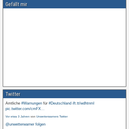
Gefällt mir
Twitter
Amtliche
#Warnungen
für
#Deutschland
ift.tt/wdhtnmI
pic.twitter.com/cmFX…
Vor etwa 3 Jahren
von
Unwetterwarners Twitter
@unwetterwarner folgen