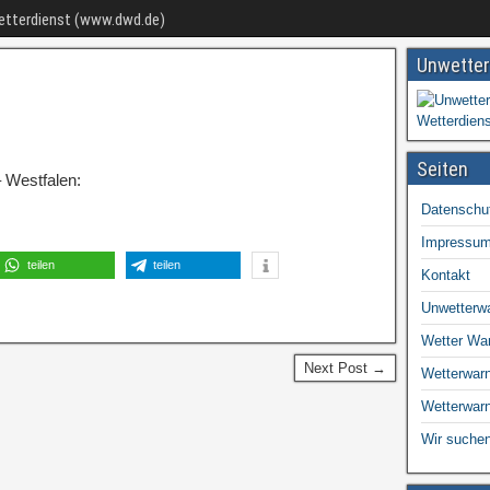
Wetterdienst (www.dwd.de)
Unwetter
Seiten
 Westfalen:
Datenschu
Impressu
teilen
teilen
Kontakt
Unwetterw
Wetter Wa
Next Post →
Wetterwarn
Wetterwar
Wir suchen