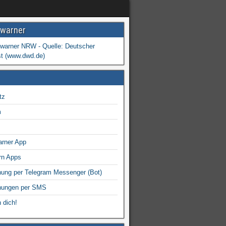
warner
tz
m
arner App
rn Apps
ung per Telegram Messenger (Bot)
nungen per SMS
 dich!