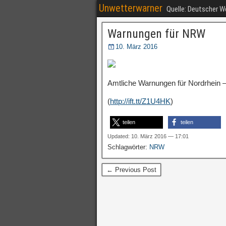
Unwetterwarner
Quelle: Deutscher 
Warnungen für NRW
10. März 2016
Amtliche Warnungen für Nordrhein –
(
http://ift.tt/Z1U4HK
)
teilen
teilen
Updated: 10. März 2016 — 17:01
Schlagwörter:
NRW
← Previous Post