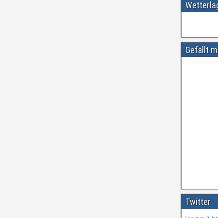
Wetterl
Gefällt m
Amtliche
#
ift.tt/wdhtn
Twitter
Vor etwa 3 Ja