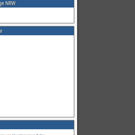
age NRW
ir
Warnungen
für
#Deutschland
mI
pic.twitter.com/cmFX…
hren
von
Unwetterwarners Twitter