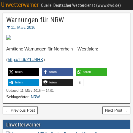
Unwetterwarner
Quelle: Deutscher Wetterdienst (www.dwd.de)
Warnungen für NRW
11. März 2016
Amtliche Warnungen für Nordrhein – Westfalen:
(
http://ift.tt/Z1U4HK
)
teilen
teilen
teilen
teilen
teilen
Updated: 11. März 2016 — 14:01
Schlagwörter:
NRW
← Previous Post
Next Post →
Unwetterwarner