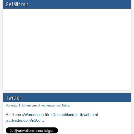
Gefällt mir
Amtliche
#Warnungen
für
#Deutschland
ift.tt/wdhtnmI
pic.twitter.com/cmFX…
Twitter
Vor etwa 3 Jahren
von
Unwetterwarners Twitter
Amtliche
#Warnungen
für
#Deutschland
ift.tt/wdhtnmI
pic.twitter.com/n36d…
Vor etwa 3 Jahren
von
Unwetterwarners Twitter