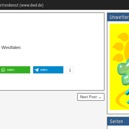
Wetterdienst (www.dwd.de)
Unwetter
 Westfalen:
teilen
teilen
Next Post →
Seiten