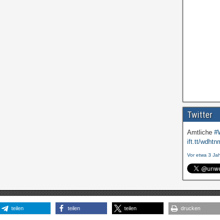
Twitter
Amtliche
#
ift.tt/wdhtn
Vor etwa 3 Ja
teilen
teilen
teilen
drucken