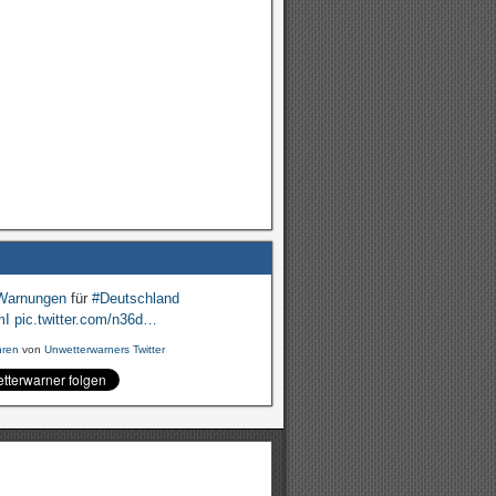
Warnungen
für
#Deutschland
mI
pic.twitter.com/n36d…
hren
von
Unwetterwarners Twitter