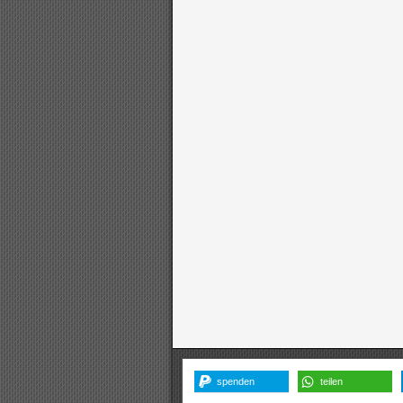
spenden
teilen