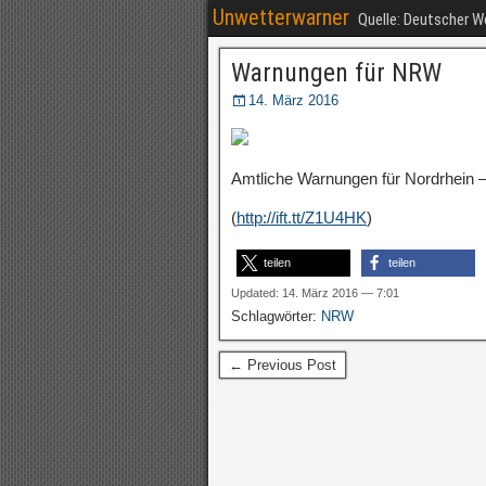
Unwetterwarner
Quelle: Deutscher 
Warnungen für NRW
14. März 2016
Amtliche Warnungen für Nordrhein –
(
http://ift.tt/Z1U4HK
)
teilen
teilen
Updated: 14. März 2016 — 7:01
Schlagwörter:
NRW
← Previous Post