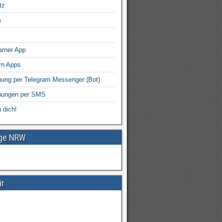
tz
m
arner App
rn Apps
ung per Telegram Messenger (Bot)
nungen per SMS
 dich!
age NRW
ir