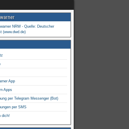
warner
tz
m
arner App
rn Apps
ung per Telegram Messenger (Bot)
nungen per SMS
 dich!