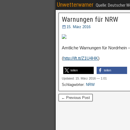
Unwetterwarner
Quelle: Deutscher 
Warnungen für NRW
15. März 2016
Amtliche Warnungen für Nordrhein –
(
http://ift.tt/Z1U4HK
)
teilen
teilen
Updated: 15. März 2016 — 1:01
Schlagwörter:
NRW
← Previous Post