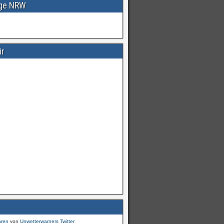
age NRW
ir
Warnungen
für
#Deutschland
mI
pic.twitter.com/cmFX…
hren
von
Unwetterwarners Twitter