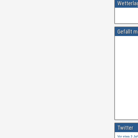
Wetterl
Gefällt m
Amtliche
#
ift.tt/wdhtn
Twitter
Vor etwa 3 Ja