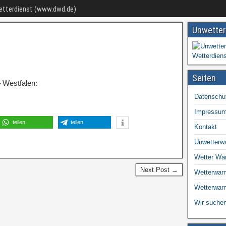
Wetterdienst (www.dwd.de)
Unwetter
Seiten
 Westfalen:
Datenschu
Impressu
teilen
teilen
Kontakt
Unwetterw
Wetter Wa
Next Post →
Wetterwarn
Wetterwar
Wir suchen