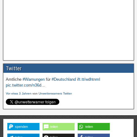
Twitter
Amtliche
#Warnungen
für
#Deutschland
ift.tt/wdhtnmI
pic.twitter.com/n36d…
Vor etwa 3 Jahren
von
Unwetterwarners Twitter
spenden
teilen
teilen