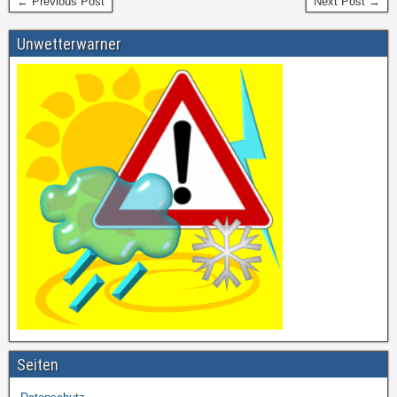
← Previous Post
Next Post →
Unwetterwarner
Seiten