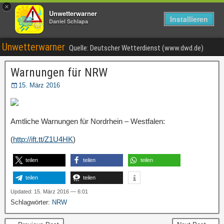
×
Unwetterwarner
Installieren
Daniel Schlapa
Unwetterwarner
Quelle: Deutscher Wetterdienst (www.dwd.de)
Warnungen für NRW
15. März 2016
Amtliche Warnungen für Nordrhein – Westfalen:
(
http://ift.tt/Z1U4HK
)
teilen
teilen
teilen
teilen
teilen
Updated: 15. März 2016 — 6:01
Schlagwörter:
NRW