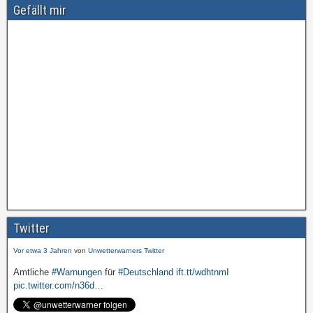
Gefällt mir
Amtliche
#Warnungen
für
#Deutschland
ift.tt/wdhtnmI
pic.twitter.com/cmFX…
Twitter
Vor etwa 3 Jahren
von
Unwetterwarners Twitter
Amtliche
#Warnungen
für
#Deutschland
ift.tt/wdhtnmI
pic.twitter.com/n36d…
Vor etwa 3 Jahren
von
Unwetterwarners Twitter