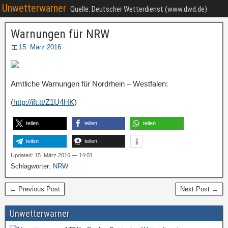
Unwetterwarner
Quelle: Deutscher Wetterdienst (www.dwd.de)
Warnungen für NRW
15. März 2016
Amtliche Warnungen für Nordrhein – Westfalen:
(
http://ift.tt/Z1U4HK
)
teilen
teilen
teilen
teilen
teilen
Updated: 15. März 2016 — 14:01
Schlagwörter:
NRW
← Previous Post
Next Post →
Unwetterwarner