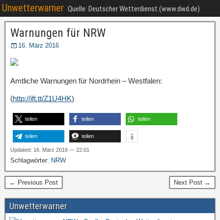
Unwetterwarner
Quelle: Deutscher Wetterdienst (www.dwd.de)
Warnungen für NRW
16. März 2016
Amtliche Warnungen für Nordrhein – Westfalen:
(
http://ift.tt/Z1U4HK
)
teilen
teilen
teilen
teilen
teilen
Updated: 16. März 2016 — 22:01
Schlagwörter:
NRW
← Previous Post
Next Post →
Unwetterwarner