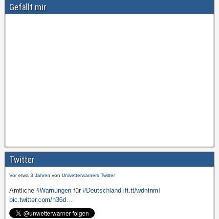
Gefällt mir
Amtliche
#Warnungen
für
#Deutschland
ift.tt/wdhtnmI
pic.twitter.com/cmFX…
Twitter
Vor etwa 3 Jahren
von
Unwetterwarners Twitter
Amtliche
#Warnungen
für
#Deutschland
ift.tt/wdhtnmI
pic.twitter.com/n36d…
Vor etwa 3 Jahren
von
Unwetterwarners Twitter