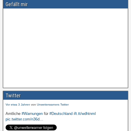
Gefällt mir
Amtliche
#Warnungen
für
#Deutschland
ift.tt/wdhtnmI
pic.twitter.com/cmFX…
Twitter
Vor etwa 3 Jahren
von
Unwetterwarners Twitter
Amtliche
#Warnungen
für
#Deutschland
ift.tt/wdhtnmI
pic.twitter.com/n36d…
Vor etwa 3 Jahren
von
Unwetterwarners Twitter