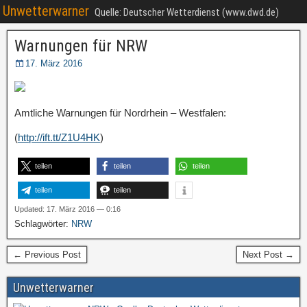
Unwetterwarner
Quelle: Deutscher Wetterdienst (www.dwd.de)
Warnungen für NRW
17. März 2016
Amtliche Warnungen für Nordrhein – Westfalen:
(
http://ift.tt/Z1U4HK
)
teilen
teilen
teilen
teilen
teilen
Updated: 17. März 2016 — 0:16
Schlagwörter:
NRW
← Previous Post
Next Post →
Unwetterwarner