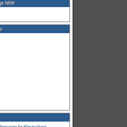
age NRW
ir
Warnungen
für
#Deutschland