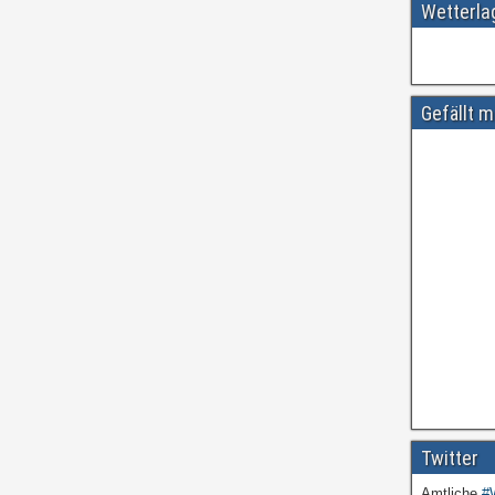
Wetterl
Gefällt m
Twitter
Amtliche
#