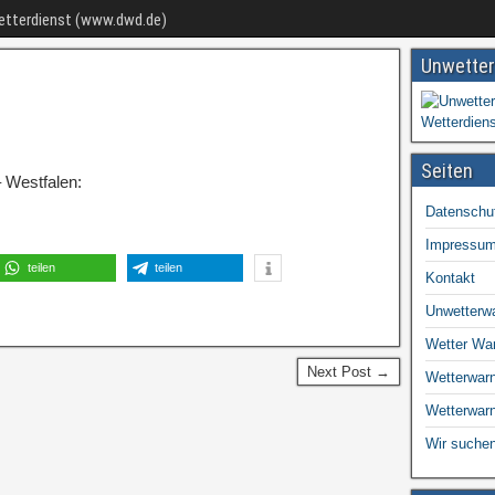
Wetterdienst (www.dwd.de)
Unwetter
Seiten
 Westfalen:
Datenschu
Impressu
teilen
teilen
Kontakt
Unwetterw
Wetter Wa
Next Post →
Wetterwarn
Wetterwar
Wir suchen