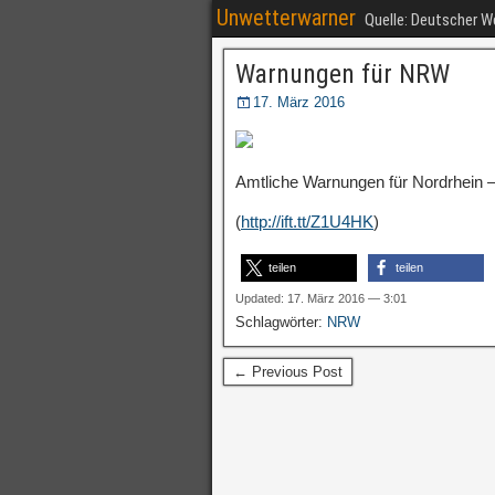
Unwetterwarner
Quelle: Deutscher 
Warnungen für NRW
17. März 2016
Amtliche Warnungen für Nordrhein –
(
http://ift.tt/Z1U4HK
)
teilen
teilen
Updated: 17. März 2016 — 3:01
Schlagwörter:
NRW
← Previous Post