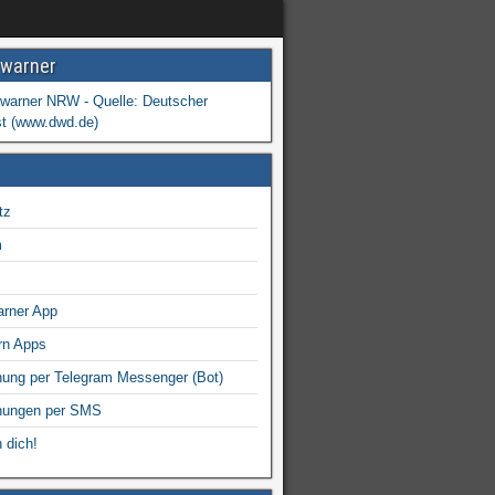
warner
tz
m
arner App
rn Apps
ung per Telegram Messenger (Bot)
nungen per SMS
 dich!