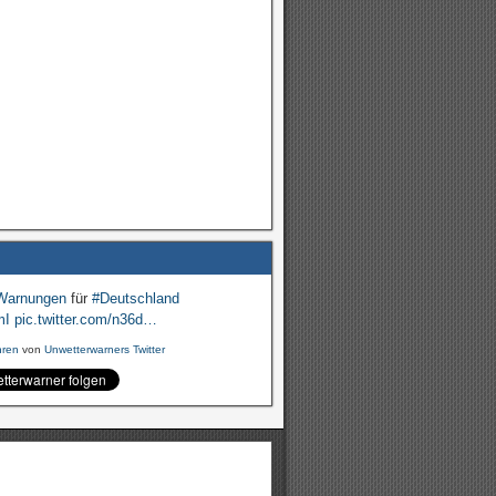
Warnungen
für
#Deutschland
mI
pic.twitter.com/n36d…
hren
von
Unwetterwarners Twitter