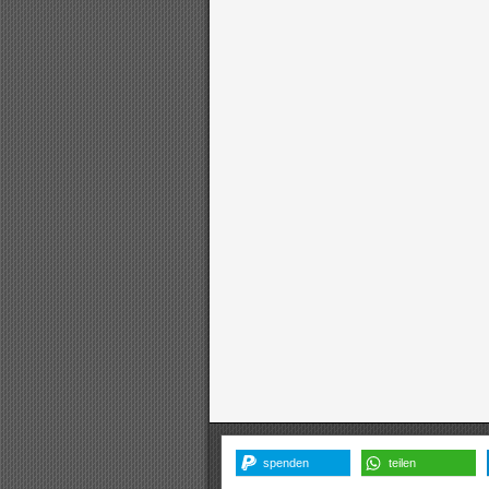
spenden
teilen