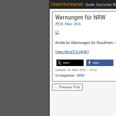
Unwetterwarner
Quelle: Deutscher 
Warnungen für NRW
18. März 2016
Amtliche Warnungen für Nordrhein –
(
http://ift.tt/Z1U4HK
)
teilen
teilen
Updated: 18. März 2016 — 23:16
Schlagwörter:
NRW
← Previous Post