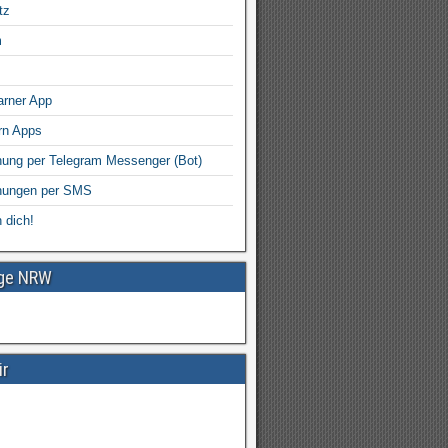
tz
m
arner App
rn Apps
ung per Telegram Messenger (Bot)
nungen per SMS
 dich!
age NRW
ir