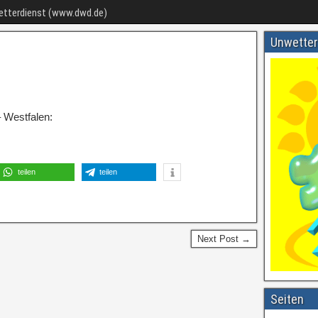
Wetterdienst (www.dwd.de)
Unwetter
 Westfalen:
teilen
teilen
Next Post →
Seiten