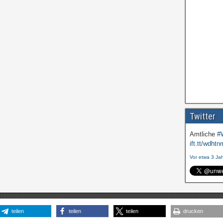
Twitter
Amtliche
#
ift.tt/wdhtn
Vor etwa 3 Ja
teilen
teilen
teilen
drucken