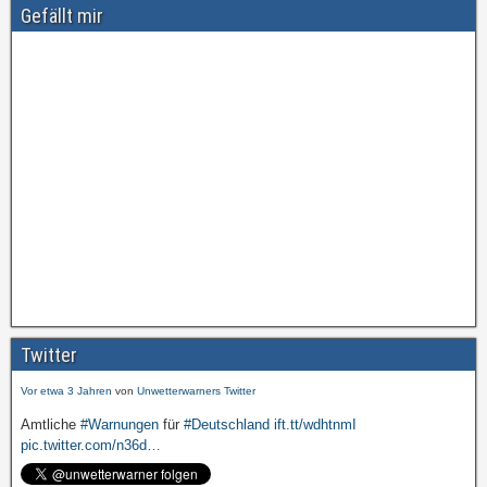
Gefällt mir
Amtliche
#Warnungen
für
#Deutschland
ift.tt/wdhtnmI
pic.twitter.com/cmFX…
Twitter
Vor etwa 3 Jahren
von
Unwetterwarners Twitter
Amtliche
#Warnungen
für
#Deutschland
ift.tt/wdhtnmI
pic.twitter.com/n36d…
Vor etwa 3 Jahren
von
Unwetterwarners Twitter