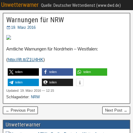
Unwetterwarner
Quelle: Deutscher Wetterdienst (www.dwd.de)
Warnungen für NRW
19. März 2016
Amtliche Warnungen für Nordrhein – Westfalen:
(
http://ift.tt/Z1U4HK
)
teilen
teilen
teilen
teilen
teilen
Updated: 19. März 2016 — 12:15
Schlagwörter:
NRW
← Previous Post
Next Post →
Unwetterwarner