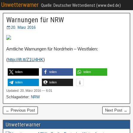
Unwetterwarner
Quelle: Deutscher Wetterdienst (www.dwd.de)
Warnungen für NRW
20. März 2016
Amtliche Warnungen für Nordrhein – Westfalen:
(
http://ift.tt/Z1U4HK
)
teilen
teilen
teilen
teilen
teilen
Updated: 20. März 2016 — 6:01
Schlagwörter:
NRW
← Previous Post
Next Post →
Unwetterwarner