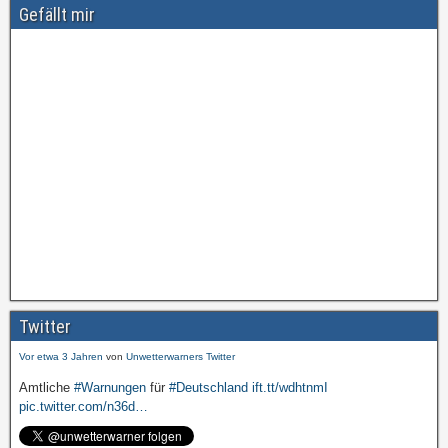
Gefällt mir
Amtliche
#Warnungen
für
#Deutschland
ift.tt/wdhtnmI
pic.twitter.com/cmFX…
Twitter
Vor etwa 3 Jahren
von
Unwetterwarners Twitter
Amtliche
#Warnungen
für
#Deutschland
ift.tt/wdhtnmI
pic.twitter.com/n36d…
Vor etwa 3 Jahren
von
Unwetterwarners Twitter