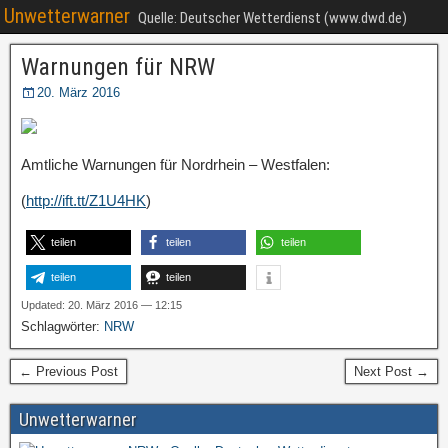
Unwetterwarner
Quelle: Deutscher Wetterdienst (www.dwd.de)
Warnungen für NRW
20. März 2016
Amtliche Warnungen für Nordrhein – Westfalen:
(
http://ift.tt/Z1U4HK
)
teilen
teilen
teilen
teilen
teilen
Updated: 20. März 2016 — 12:15
Schlagwörter:
NRW
← Previous Post
Next Post →
Unwetterwarner