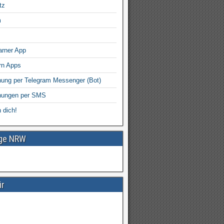
tz
m
arner App
rn Apps
ung per Telegram Messenger (Bot)
nungen per SMS
 dich!
age NRW
ir