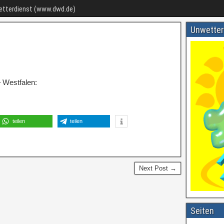
Wetterdienst (www.dwd.de)
Unwetter
 Westfalen:
teilen
teilen
Next Post →
Seiten