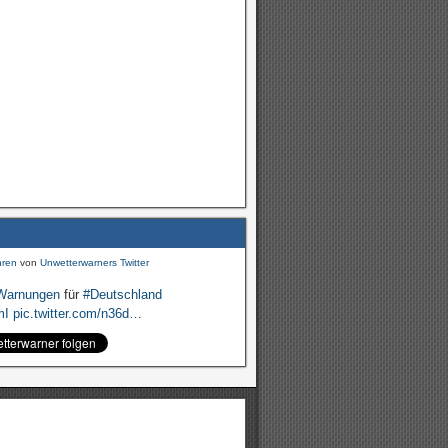
Warnungen
für
#Deutschland
mI
pic.twitter.com/cmFX…
hren
von
Unwetterwarners Twitter
Warnungen
für
#Deutschland
mI
pic.twitter.com/n36d…
hren
von
Unwetterwarners Twitter