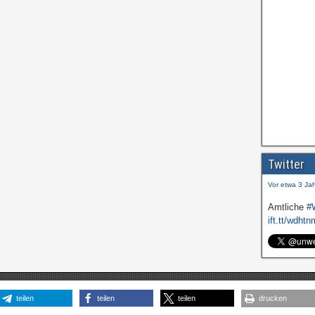
Amtliche
#
ift.tt/wdhtn
Twitter
Vor etwa 3 Ja
Amtliche
#
ift.tt/wdhtn
Vor etwa 3 Ja
teilen
teilen
teilen
drucken