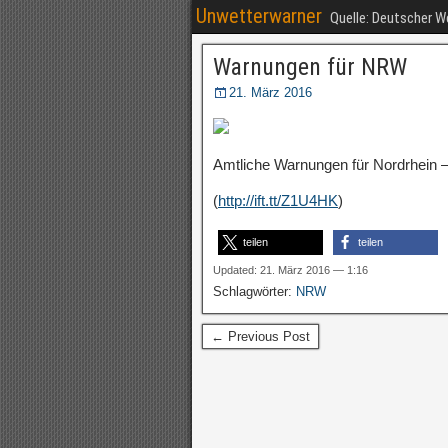
Unwetterwarner
Quelle: Deutscher 
Warnungen für NRW
21. März 2016
Amtliche Warnungen für Nordrhein –
(
http://ift.tt/Z1U4HK
)
teilen
teilen
Updated: 21. März 2016 — 1:16
Schlagwörter:
NRW
← Previous Post