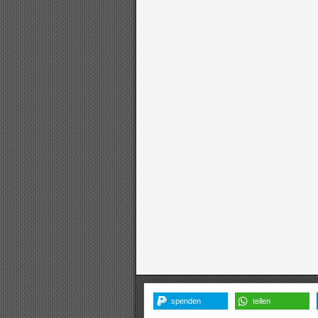
spenden
teilen