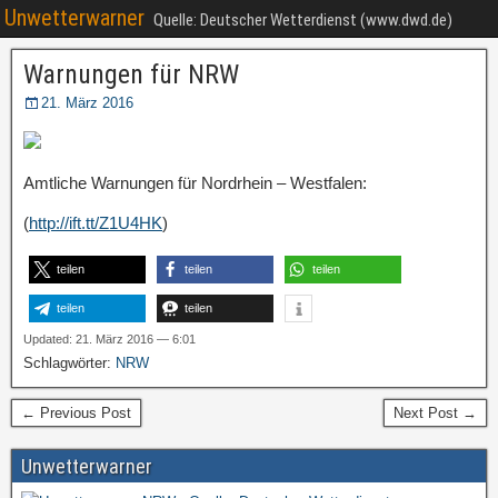
Unwetterwarner
Quelle: Deutscher Wetterdienst (www.dwd.de)
Warnungen für NRW
21. März 2016
Amtliche Warnungen für Nordrhein – Westfalen:
(
http://ift.tt/Z1U4HK
)
teilen
teilen
teilen
teilen
teilen
Updated: 21. März 2016 — 6:01
Schlagwörter:
NRW
← Previous Post
Next Post →
Unwetterwarner