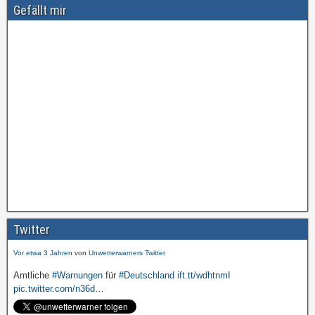
Gefällt mir
Amtliche
#Warnungen
für
#Deutschland
ift.tt/wdhtnmI
pic.twitter.com/cmFX…
Twitter
Vor etwa 3 Jahren
von
Unwetterwarners Twitter
Amtliche
#Warnungen
für
#Deutschland
ift.tt/wdhtnmI
pic.twitter.com/n36d…
Vor etwa 3 Jahren
von
Unwetterwarners Twitter