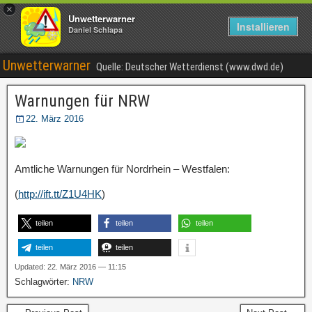
×
Unwetterwarner
Installieren
Daniel Schlapa
Unwetterwarner
Quelle: Deutscher Wetterdienst (www.dwd.de)
Warnungen für NRW
22. März 2016
Amtliche Warnungen für Nordrhein – Westfalen:
(
http://ift.tt/Z1U4HK
)
teilen
teilen
teilen
teilen
teilen
Updated: 22. März 2016 — 11:15
Schlagwörter:
NRW