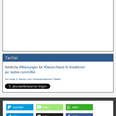
Twitter
Amtliche
#Warnungen
für
#Deutschland
ift.tt/wdhtnmI
pic.twitter.com/n36d…
Vor etwa 3 Jahren
von
Unwetterwarners Twitter
spenden
teilen
teilen