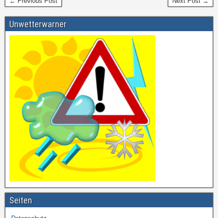
← Previous Post
Next Post →
Unwetterwarner
Seiten