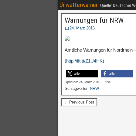
Unwetterwarner
Quelle: Deutscher 
Warnungen für NRW
24. März 2016
Amtliche Warnungen für Nordrhein –
(
http://ift.tt/Z1U4HK
)
teilen
teilen
Updated: 24. März 2016 — 9:01
Schlagwörter:
NRW
← Previous Post