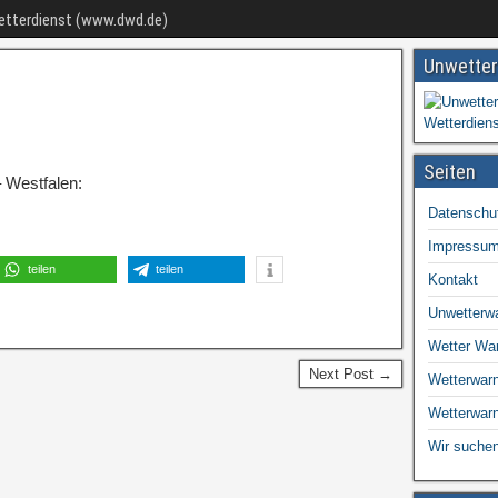
Wetterdienst (www.dwd.de)
Unwetter
Seiten
 Westfalen:
Datenschu
Impressu
teilen
teilen
Kontakt
Unwetterw
Wetter Wa
Next Post →
Wetterwarn
Wetterwar
Wir suchen