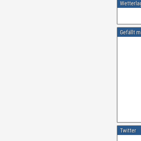
Wetterl
Gefällt m
Amtliche
#
ift.tt/wdhtn
Twitter
Vor etwa 3 Ja