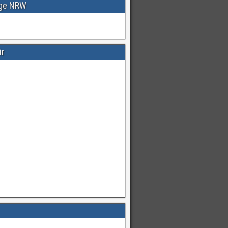
age NRW
ir
Warnungen
für
#Deutschland
mI
pic.twitter.com/cmFX…
hren
von
Unwetterwarners Twitter