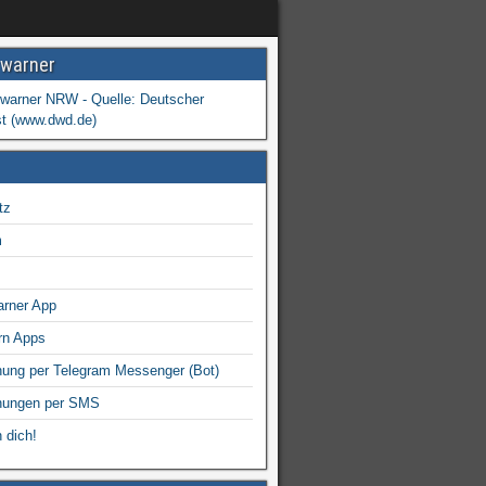
warner
tz
m
arner App
rn Apps
ung per Telegram Messenger (Bot)
nungen per SMS
 dich!