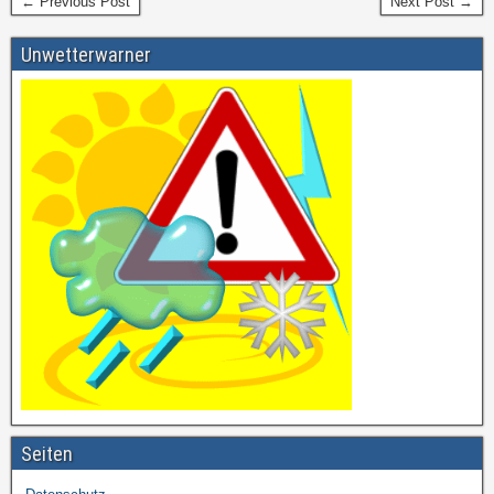
← Previous Post
Next Post →
Unwetterwarner
Seiten